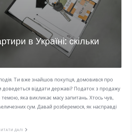
ртири в Україні: скільки
одія. Ти вже знайшов покупця, домовився про
ки доведеться віддати державі? Податок з продажу
 темою, яка викликає масу запитань. Хтось чув,
величезних сум. Давай розберемося, як насправді
ЧИТАТИ ДАЛІ