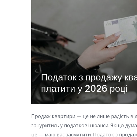
Податок з продажу ква
платити у 2026 році
Продаж квартири — це не лише радість від 
зануритись у податкові нюанси. Якщо дума
це — маю вас засмутити. Податок з продаж