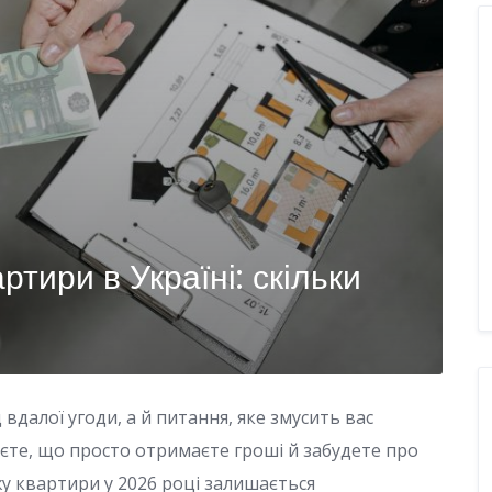
ртири в Україні: скільки
вдалої угоди, а й питання, яке змусить вас
єте, що просто отримаєте гроші й забудете про
у квартири у 2026 році залишається