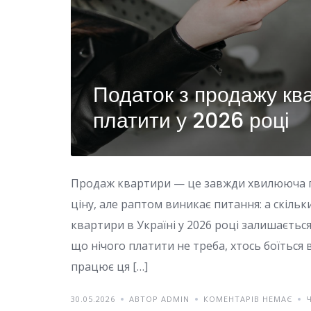
Податок з продажу ква
платити у 2026 році
Продаж квартири — це завжди хвилююча п
ціну, але раптом виникає питання: а скіль
квартири в Україні у 2026 році залишається
що нічого платити не треба, хтось боїться 
працює ця […]
30.05.2026
АВТОР ADMIN
КОМЕНТАРІВ НЕМАЄ