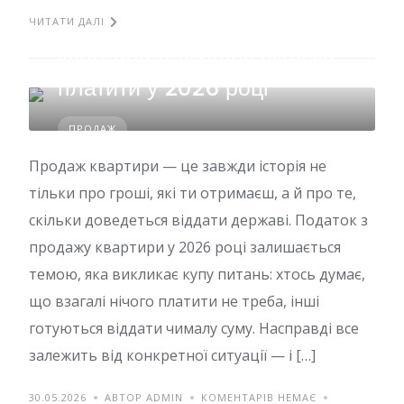
ЧИТАТИ ДАЛІ
Податок з продажу
квартири в Україні: скільки
платити у 2026 році
ПРОДАЖ
Продаж квартири — це завжди історія не
тільки про гроші, які ти отримаєш, а й про те,
скільки доведеться віддати державі. Податок з
продажу квартири у 2026 році залишається
темою, яка викликає купу питань: хтось думає,
що взагалі нічого платити не треба, інші
готуються віддати чималу суму. Насправді все
залежить від конкретної ситуації — і […]
30.05.2026
АВТОР ADMIN
КОМЕНТАРІВ НЕМАЄ