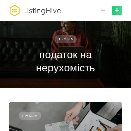
Skip
to
content
3 POSTS
податок на
нерухомість
ПРОДАЖ