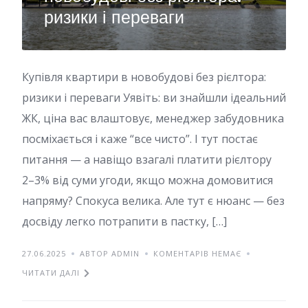
ризики і переваги
Купівля квартири в новобудові без рієлтора:
ризики і переваги Уявіть: ви знайшли ідеальний
ЖК, ціна вас влаштовує, менеджер забудовника
посміхається і каже “все чисто”. І тут постає
питання — а навіщо взагалі платити рієлтору
2–3% від суми угоди, якщо можна домовитися
напряму? Спокуса велика. Але тут є нюанс — без
досвіду легко потрапити в пастку, […]
27.06.2025
АВТОР ADMIN
КОМЕНТАРІВ НЕМАЄ
ЧИТАТИ ДАЛІ