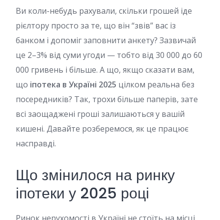
Ви коли-небудь рахували, скільки грошей іде
рієлтору просто за те, що він “звів” вас із
банком і допоміг заповнити анкету? Зазвичай
це 2–3% від суми угоди — тобто від 30 000 до 60
000 гривень і більше. А що, якщо сказати вам,
що
іпотека в Україні 2025
цілком реальна без
посередників? Так, трохи більше паперів, зате
всі заощаджені гроші залишаються у вашій
кишені. Давайте розберемося, як це працює
насправді.
Що змінилося на ринку
іпотеки у 2025 році
Ринок нерухомості в Україні не стоїть на місці