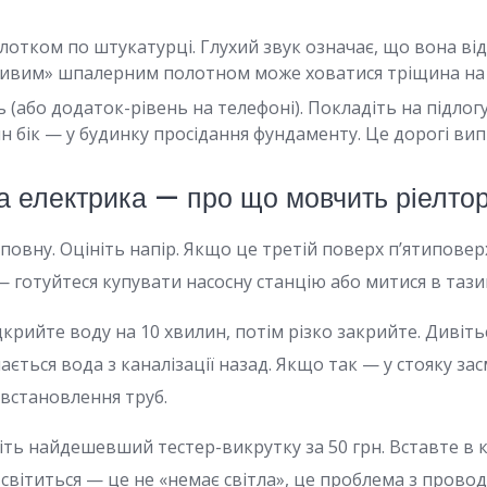
отком по штукатурці. Глухий звук означає, що вона від
сивим» шпалерним полотном може ховатися тріщина на п
ь (або додаток-рівень на телефоні). Покладіть на підлог
н бік — у будинку просідання фундаменту. Це дорогі ви
а електрика — про що мовчить ріелто
повну. Оцініть напір. Якщо це третій поверх п’ятиповерх
 готуйтеся купувати насосну станцію або митися в тази
дкрийте воду на 10 хвилин, потім різко закрийте. Дивітьс
мається вода з каналізації назад. Якщо так — у стояку за
встановлення труб.
іть найдешевший тестер-викрутку за 50 грн. Вставте в 
світиться — це не «немає світла», це проблема з провод