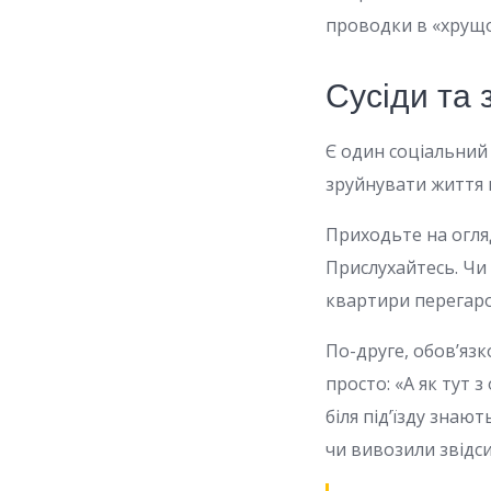
проводки в «хрущо
Сусіди та 
Є один соціальний
зруйнувати життя гі
Приходьте на огляд
Прислухайтесь. Чи 
квартири перегаро
По-друге, обов’язк
просто: «А як тут 
біля під’їзду знают
чи вивозили звідс