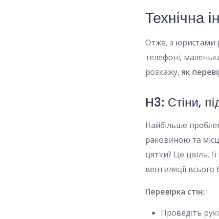
Технічна і
Отже, з юристами 
телефоні, маленьки
розкажу,
як перев
H3: Стіни, пі
Найбільше проблем 
раковиною та місце
цятки? Це цвіль. Ї
вентиляції всього 
Перевірка стін:
Проведіть руко