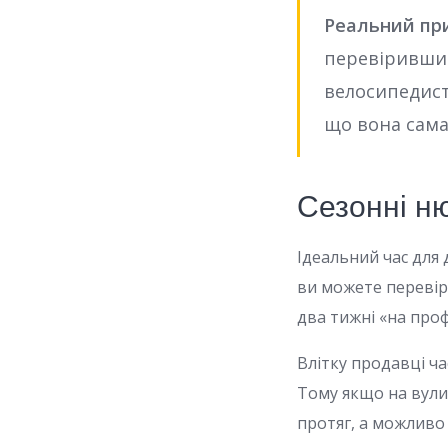
Реальний при
перевіривши с
велосипедист
що вона сама 
Сезонні н
Ідеальний час для 
ви можете перевір
два тижні «на проф
Влітку продавці ча
Тому якщо на вулиц
протяг, а можливо