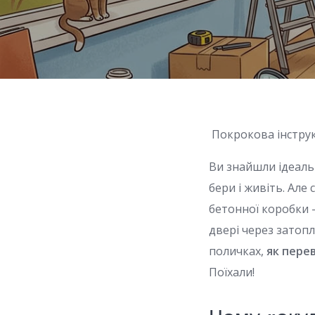
Покрокова інструк
Ви знайшли ідеаль
бери і живіть. Але
бетонної коробки —
двері через затоп
поличках,
як пере
Поїхали!