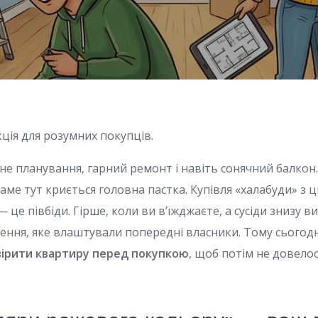
ція для розумних покупців.
не планування, гарний ремонт і навіть сонячний балкон
 саме тут криється головна пастка. Купівля «халабуди» з 
 це півбіди. Гірше, коли ви в’їжджаєте, а сусіди знизу 
лення, яке влаштували попередні власники. Тому сьогод
вірити квартиру перед покупкою
, щоб потім не довелос