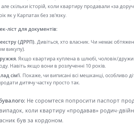
але скільки історій, коли квартиру продавали «за доруче
ік як у Карпатах без зв’язку.
ек-ліст для документів:
еєстру (ДРРП).
Дивіться, хто власник. Чи немає обтяжен
м викупу).
дружжя.
Якщо квартира куплена в шлюбі, чоловік/друж
оду. Навіть якщо вони в розлученні 10 років.
лад сім’ї.
Покаже, чи виписані всі мешканці, особливо ді
родати дитячу частку просто так.
бувалого:
Не соромтеся попросити паспорт прод
 випадок, коли квартиру «продавав» родич-двійн
асник був за кордоном.