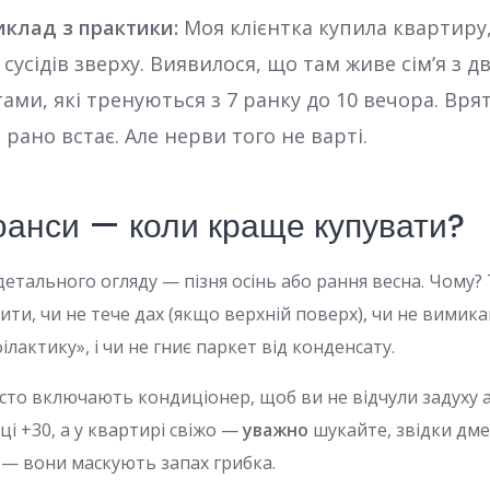
клад з практики:
Моя клієнтка купила квартиру,
усідів зверху. Виявилося, що там живе сім’я з д
ами, які тренуються з 7 ранку до 10 вечора. Вря
рано встає. Але нерви того не варті.
юанси — коли краще купувати?
детального огляду — пізня осінь або рання весна. Чому?
ити, чи не тече дах (якщо верхній поверх), чи не вимик
ілактику», і чи не гниє паркет від конденсату.
сто включають кондиціонер, щоб ви не відчули задуху а
і +30, а у квартирі свіжо —
уважно
шукайте, звідки дме
 — вони маскують запах грибка.