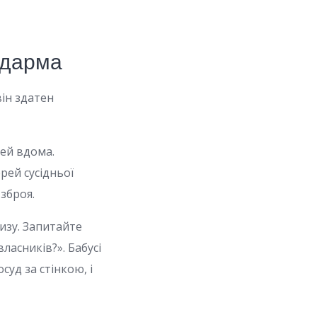
 дарма
ін здатен
дей вдома.
рей сусідньої
зброя.
низу. Запитайте
ласників?». Бабусі
суд за стінкою, і