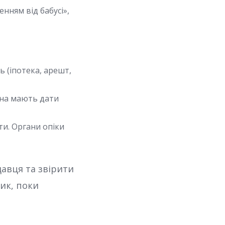
нням від бабусі»,
ь (іпотека, арешт,
ина мають дати
ти. Органи опіки
авця та звірити
ик, поки