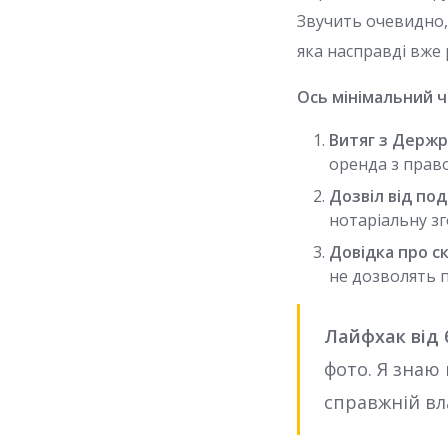
Звучить очевидно, 
яка насправді вже р
Ось мінімальний ч
Витяг з Держр
оренда з право
Дозвіл від по
нотаріальну зг
Довідка про ск
не дозволять п
Лайфхак від 
фото. Я знаю
справжній вл