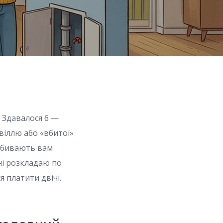
. Здавалося б —
цвіллю або «вбитої»
вибивають вам
ні розкладаю по
я платити двічі.