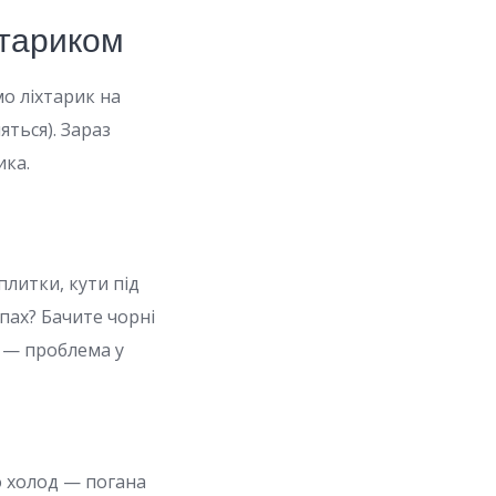
хтариком
о ліхтарик на
яться). Зараз
ика.
плитки, кути під
апах? Бачите чорні
и — проблема у
о холод — погана