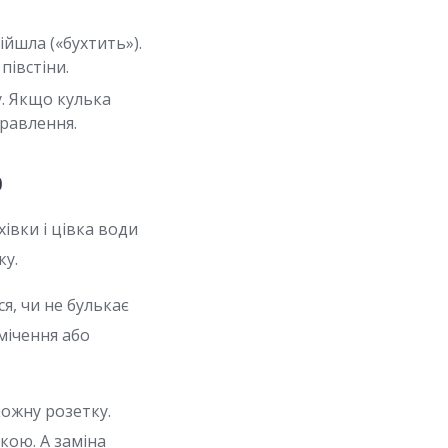
ійшла («бухтить»).
івстіни.
у. Якщо кулька
правлення.
р
івки і цівка води
ку.
я, чи не булькає
смічення або
кожну розетку.
кою. А заміна