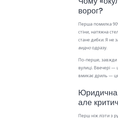
Чому «оку
ворог?
Перша помилка 90%
стіни, натяжна ст
стане дибки. Я не 
видно
одразу.
По-перше, завжди 
вулиці. Ввечері — 
вмикає дриль — це
Юридична 
але крити
Перш ніж лізти з 