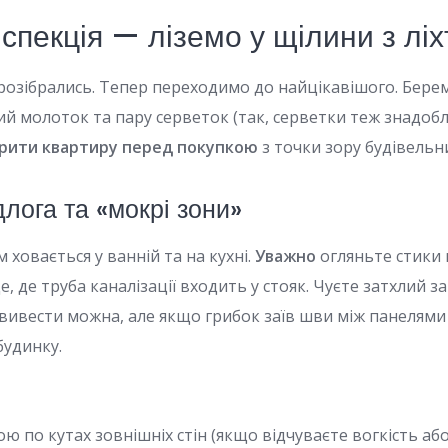
нспекція — ліземо у щілини з лі
розібрались. Тепер переходимо до найцікавішого. Берем
й молоток та пару серветок (так, серветки теж знадобл
ірити квартиру перед покупкою
з точки зору будівельн
длога та «мокрі зони»
ховається у ванній та на кухні.
Уважно
огляньте стики 
, де труба каналізації входить у стояк. Чуєте затхлий з
ї вивести можна, але якщо грибок заїв шви між панелям
будинку.
ю по кутах зовнішніх стін (якщо відчуваєте вогкість аб