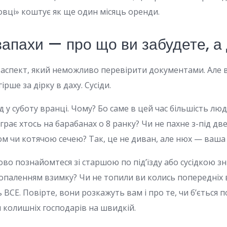
вці» коштує як ще один місяць оренди.
запахи — про що ви забудете, а
 аспект, який неможливо перевірити документами. Але в
рше за дірку в даху. Сусіди.
 у суботу вранці. Чому? Бо саме в цей час більшість лю
грає хтось на барабанах о 8 ранку? Чи не пахне з-під две
м чи котячою сечею? Так, це не диван, але нюх — ваша 
ово познайомтеся зі старшою по під’їзду або сусідкою з
з опаленням взимку? Чи не топили ви колись попередніх в
ь ВСЕ. Повірте, вони розкажуть вам і про те, чи б’ється по
и колишніх господарів на швидкій.