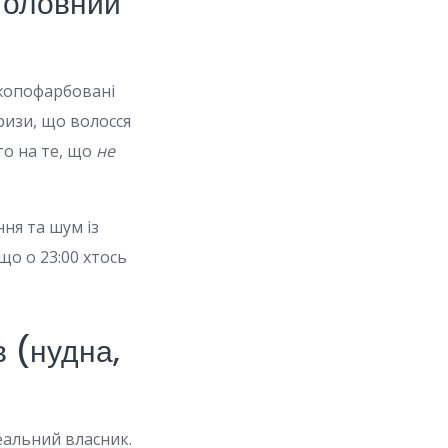
головний
іжопофарбовані
ризи, що волосся
о на те, що
не
ня та шум із
що о 23:00 хтось
 (нудна,
еальний власник.