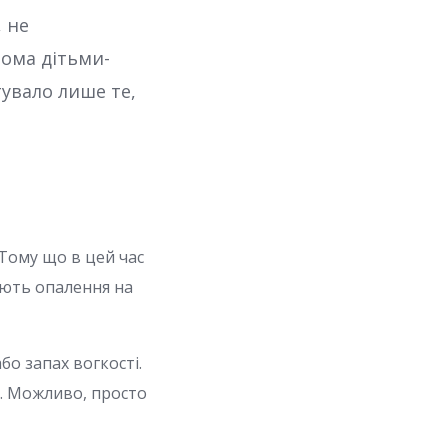
 не
вома дітьми-
тувало лише те,
 Тому що в цей час
ають опалення на
бо запах вогкості.
. Можливо, просто