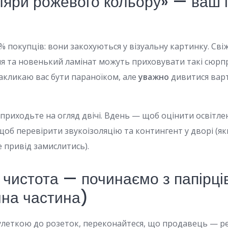
ляри рожевого кольору» — ваш 
 покупців: вони закохуються у візуальну картинку. Св
еля та новенький ламінат можуть приховувати такі сюрп
закликаю вас бути параноїком, але
уважно
дивитися варт
приходьте на огляд двічі. Вдень — щоб оцінити освітлен
щоб перевірити звукоізоляцію та контингент у дворі (як
 привід замислитись).
чистота — починаємо з папірців
чна частина)
рулеткою до розеток, переконайтеся, що продавець — р