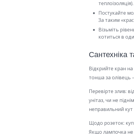
теплоізоляція).
Постукайте мол
За таким «кра
Візьміть рівен
котиться в оди
Сантехніка т
Відкрийте кран на 
тонша за олівець —
Перевірте злив: ві
унітаз, чи не підні
неправильний кут 
Щодо розеток: куп
Якщо лампочка не 