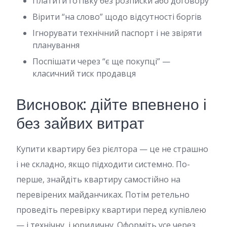
Платити готівку без розписки або договору
Вірити “на слово” щодо відсутності боргів
Ігнорувати технічний паспорт і не звіряти
планування
Поспішати через “є ще покупці” —
класичний тиск продавця
Висновок: дійте впевнено і
без зайвих витрат
Купити квартиру без рієлтора — це не страшно
і не складно, якщо підходити системно. По-
перше, знайдіть квартиру самостійно на
перевірених майданчиках. Потім ретельно
проведіть перевірку квартири перед купівлею
— і технічну, і юридичну. Оформіть усе через