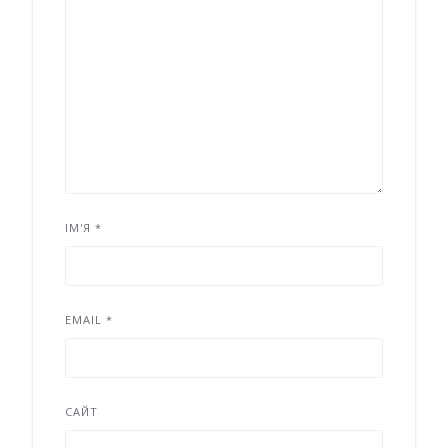
ІМ'Я
*
EMAIL
*
САЙТ