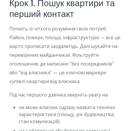
Крок 1. Пошук квартири та
перший контакт
Почніть із чіткого розуміння своїх потреб.
Район, поверх, площа, інфраструктура — все це
варто прописати заздалегідь. Далі шукайте на
перевірених майданчиках. Фільтруйте
оголошення, де написано “без посередників”
або “від власника” — це ключові маркери
купівлі квартири від власника.
Під час першого дзвінка зверніть увагу на:
чи може власник одразу назвати технічні
характеристики (площу, рік будівництва,
стан комунікацій)
чи є обтяження або борги по комуналці