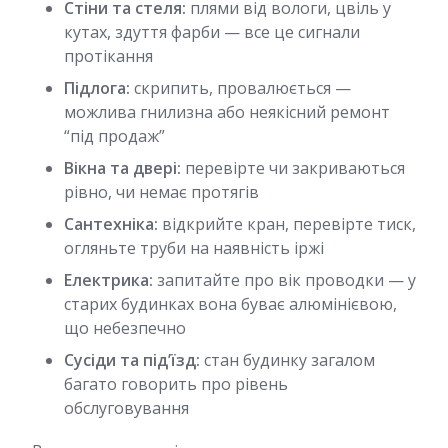
Стіни та стеля:
плями від вологи, цвіль у
кутах, здуття фарби — все це сигнали
протікання
Підлога:
скрипить, провалюється —
можлива гнилизна або неякісний ремонт
“під продаж”
Вікна та двері:
перевірте чи закриваються
рівно, чи немає протягів
Сантехніка:
відкрийте кран, перевірте тиск,
огляньте труби на наявність іржі
Електрика:
запитайте про вік проводки — у
старих будинках вона буває алюмінієвою,
що небезпечно
Сусіди та під’їзд:
стан будинку загалом
багато говорить про рівень
обслуговування