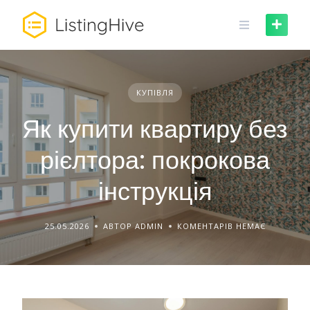
Skip
to
content
КУПІВЛЯ
Як купити квартиру без
рієлтора: покрокова
інструкція
25.05.2026
АВТОР ADMIN
КОМЕНТАРІВ НЕМАЄ